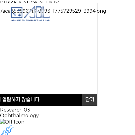
PUSAN NATIONAL UNIV.
A
dvanced
B
iomaterials
Mem
L
aboratory
Scroll
Down
welcome to abl
Research
Topic
Research 01
Aesthetic
Research 02
Dentistry
시 열람하지 않습니다.
닫기
Research 03
Ophthalmology